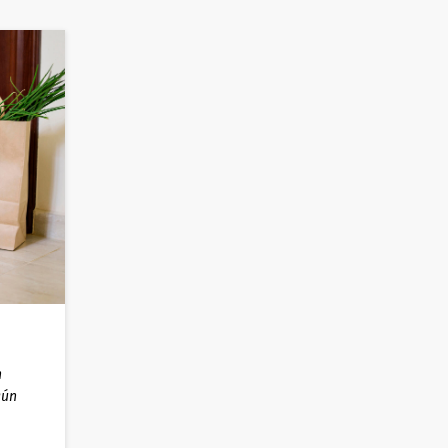
n
gún